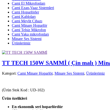
Cami El Mikrofonları
Cami Ezan-Vaaz Sistemleri
Cami Hoparlörler
Cami Kabloları
Cami Mevlit Cihazı
Cami Minare Hoparlör
Cami Telsiz Mikrofon
Cami Yaka mikrofonları
Minare Ses Sistemi
Ürünlerimiz
TT TECH 150W SAMMİ ( Çin malı ) Minar
Kategori:
Cami Minare Hoparlör
,
Minare Ses Sistemi
,
Ürünlerimiz
(Ürün Stok Kod : UD-102)
Ürün özelikleri
En ekonomik seri hoparlördür