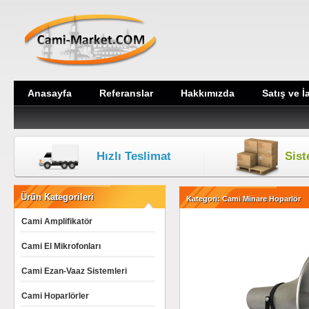
Anasayfa
Referanslar
Hakkımızda
Satış ve İ
Hızlı Teslimat
Sis
Ürün Kategorileri
Kategori: Cami Minare Hoparlör
Cami Amplifikatör
Cami El Mikrofonları
Cami Ezan-Vaaz Sistemleri
Cami Hoparlörler