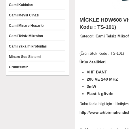
Cami Kabloları
Cami Mevlit Cihazı
MİCKLE HDW608 VHF 
Cami Minare Hoparlör
Kodu : TS-101)
Cami Telsiz Mikrofon
Kategori:
Cami Telsiz Mikro
Cami Yaka mikrofonları
(Ürün Stok Kodu : TS-101)
Minare Ses Sistemi
Ürün özelikleri
Ürünlerimiz
VHF BANT
200 VE 240 MHZ
3mW
Plastik gövde
Daha fazla bilgi için :
İletişim
http://www.artibirmuhendisl