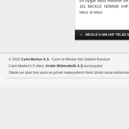
En Uygun telsiz mikrofon vhf 
101 MİCKLE HDW608 VHF T
telsiz el telsiz
«
MİCKLE U-608 UHF TELSİZ 
© 2020
Cami-Market A.S
- Cami ve Minare Ses Sistemi Kurulum
Cami-Market A.S sitesi,
Artıbir Mühendislik A.Ş
kuruluşudur.
Sitede yer alan tüm yazılı ve görsel materyallerin tümü izinsiz alınıp kullanıla