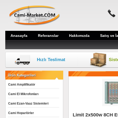
Anasayfa
Referanslar
Hakkımızda
Satış ve İ
Hızlı Teslimat
Sis
Ürün Kategorileri
Cami Amplifikatör
Cami El Mikrofonları
Cami Ezan-Vaaz Sistemleri
Cami Hoparlörler
Limit 2x500w 8CH