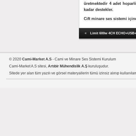
üretmektedir 4 adet hoparlö
kadar destekler.
Cift minare ses sistemi içind
«
Limit 600w 4CH ECHO+USB+R
© 2020
Cami-Market A.S
- Cami ve Minare Ses Sistemi Kurulum
Cami-Market A.S sitesi,
Artıbir Mühendislik A.Ş
kuruluşudur.
Sitede yer alan tüm yazılı ve görsel materyallerin tümü izinsiz alınıp kullanıla