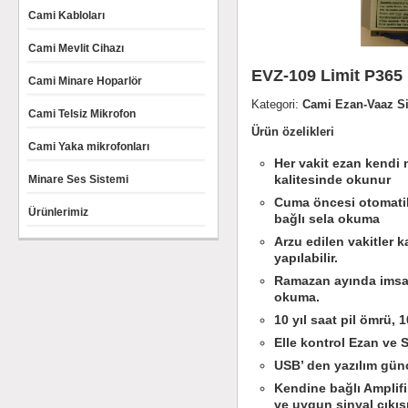
Cami Kabloları
Cami Mevlit Cihazı
EVZ-109 Limit P365
Cami Minare Hoparlör
Kategori:
Cami Ezan-Vaaz Si
Cami Telsiz Mikrofon
Ürün özelikleri
Cami Yaka mikrofonları
Her vakit ezan kendi
kalitesinde okunur
Minare Ses Sistemi
Cuma öncesi otomatik
Ürünlerimiz
bağlı sela okuma
Arzu edilen vakitler k
yapılabilir.
Ramazan ayında imsak
okuma.
10 yıl saat pil ömrü, 1
Elle kontrol Ezan ve 
USB’ den yazılım gün
Kendine bağlı Amplif
ve uygun sinyal çıkış