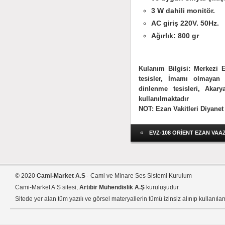
3 W dahili monitör.
AC giriş 220V. 50Hz.
Ağırlık: 800 gr
Kulanım Bilgisi:
Merkezi E
tesisler, İmamı olmayan K
dinlenme tesisleri, Akarya
kullanılmaktadır
NOT: Ezan Vakitleri Diyanet 
«
EVZ-108 ORİENT EZAN VAAZ A
© 2020
Cami-Market A.S
- Cami ve Minare Ses Sistemi Kurulum
Cami-Market A.S sitesi,
Artıbir Mühendislik A.Ş
kuruluşudur.
Sitede yer alan tüm yazılı ve görsel materyallerin tümü izinsiz alınıp kullanıla