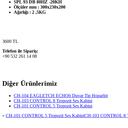
SPL 93 DB 80HZ -20KH
Ölçüler mm : 300x230x200
Ağırlığı : 2 ,5KG
3600 TL
Telefon ile Sipariş:
+90 532 261 14 08
Diğer Ürünlerimiz
CH-104 EAGLETCH ECHO6 Duvar Tip Hoparlör
CH-103 CONTROL 8 Tropozit Ses Kabini
CH-101 CONTROL 5 Tropozit Ses Kabini
«
CH-101 CONTROL 5 Tropozit Ses Kabini
CH-103 CONTROL 8 Tro