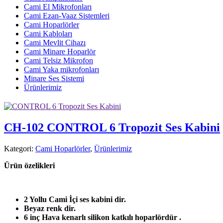
Cami El Mikrofonları
Cami Ezan-Vaaz Sistemleri
Cami Hoparlörler
Cami Kabloları
Cami Mevlit Cihazı
Cami Minare Hoparlör
Cami Telsiz Mikrofon
Cami Yaka mikrofonları
Minare Ses Sistemi
Ürünlerimiz
CH-102 CONTROL 6 Tropozit Ses Kabini
Kategori:
Cami Hoparlörler
,
Ürünlerimiz
Ürün özelikleri
2 Yollu Cami İçi ses kabini dir.
Beyaz renk dir.
6 inç Hava kenarlı silikon katkılı hoparlördür .